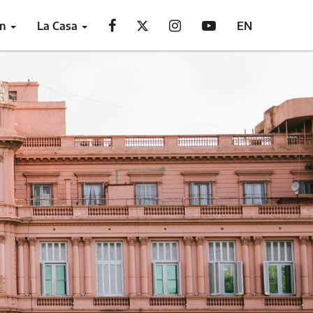
ón
La Casa
EN