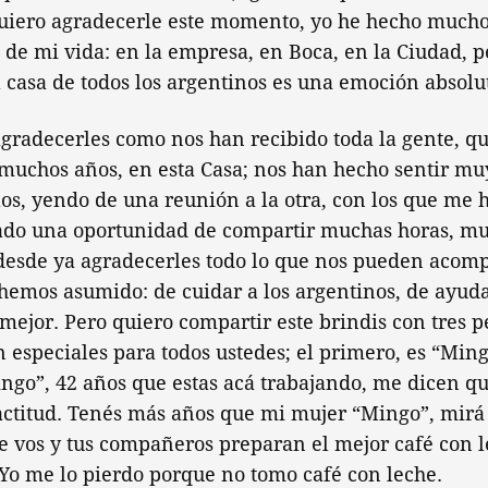
uiero agradecerle este momento, yo he hecho mucho
o de mi vida: en la empresa, en Boca, en la Ciudad, p
 casa de todos los argentinos es una emoción absolu
gradecerles como nos han recibido toda la gente, q
 muchos años, en esta Casa; nos han hecho sentir m
llos, yendo de una reunión a la otra, con los que me 
do una oportunidad de compartir muchas horas, muc
desde ya agradecerles todo lo que nos pueden acom
emos asumido: de cuidar a los argentinos, de ayuda
mejor. Pero quiero compartir este brindis con tres 
 especiales para todos ustedes; el primero, es “Min
ngo”, 42 años que estas acá trabajando, me dicen q
ctitud. Tenés más años que mi mujer “Mingo”, mirá v
 vos y tus compañeros preparan el mejor café con l
Yo me lo pierdo porque no tomo café con leche.