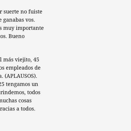
 suerte no fuiste
me ganabas vos.
 Es muy importante
tos. Bueno
 más viejito, 45
 los empleados de
da. (APLAUSOS).
e 25 tengamos un
brindemos, todos
 muchas cosas
racias a todos.