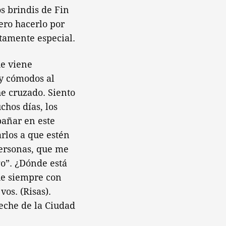
s brindis de Fin
ero hacerlo por
tamente especial.
ue viene
uy cómodos al
he cruzado. Siento
hos días, los
pañar en este
rlos a que estén
personas, que me
go”. ¿Dónde está
ue siempre con
os. (Risas).
eche de la Ciudad