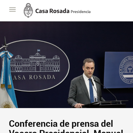
Casa
Toggle
Rosada
navigation
Presidencia
de
la
Nación
Conferencia de prensa del