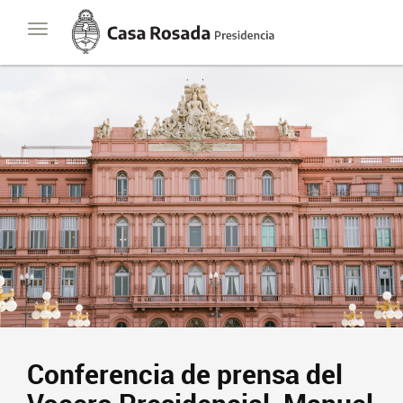
Casa
Toggle
Rosada
navigation
Presidencia
de
la
Nación
Conferencia de prensa del