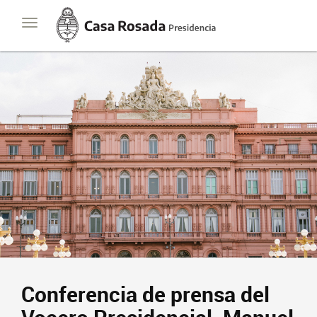
Casa
Toggle
Rosada
navigation
Presidencia
de
la
Nación
Conferencia de prensa del