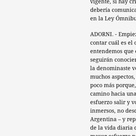
vigente, si hay c
debería comunica
en la Ley Ómnibus
ADORNI. - Empiezo
contar cuál es el
entendemos que e
seguirán conocien
la denominaste vos
muchos aspectos,
poco más porque, 
camino hacia una 
esfuerzo salir y 
inmersos, no des
Argentina – y rep
de la vida diaria