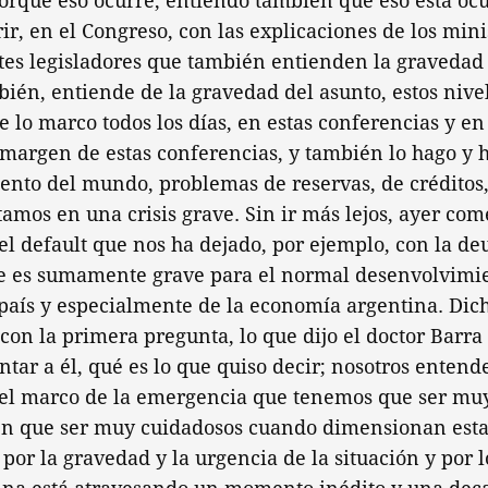
orque eso ocurre; entiendo también que eso está oc
r, en el Congreso, con las explicaciones de los minis
tes legisladores que también entienden la gravedad 
bién, entiende de la gravedad del asunto, estos nive
e lo marco todos los días, en estas conferencias y en
 margen de estas conferencias, y también lo hago y 
iento del mundo, problemas de reservas, de créditos
amos en una crisis grave. Sin ir más lejos, ayer co
l default que nos ha dejado, por ejemplo, con la de
e es sumamente grave para el normal desenvolvimie
aís y especialmente de la economía argentina. Dich
con la primera pregunta, lo que dijo el doctor Barra
ntar a él, qué es lo que quiso decir; nosotros enten
el marco de la emergencia que tenemos que ser muy
nen que ser muy cuidadosos cuando dimensionan esta
por la gravedad y la urgencia de la situación y por l