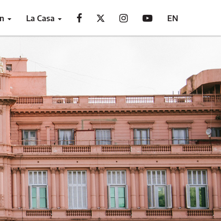
ón
La Casa
EN