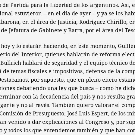
 de Partida para la Libertad de los argentinos. Así,
onal estuvieron – en el día de ayer – y ya se los hab
arona, en el área de Justicia; Rodríguez Chirillo, en
 de Jefatura de Gabinete y Barra, por el área del Tes
 hoy y lo estarán haciendo, en este momento, Guille
erio del Interior, quienes hablarán de reforma elec
 Bullrich hablará de seguridad y el equipo técnico de
de temas fiscales e impositivos, defensa de la com
Destacamos, por supuesto, que en pleno enero estam
siones debatiendo una ley que busca – como he dicho
erminar con la decadencia del país y nos resulta gra
la gente y no al revés. También quiero valorar el com
 Comisión de Presupuesto, José Luis Espert, de los min
han venido a dar explicaciones al Congreso y, por sup
o y todos los que entendemos también y que han c