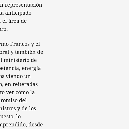
 en representación
ía anticipado
 el área de
oro.
rmo Francos y el
toral y también de
l ministerio de
petencia, energía
os viendo un
, en reiteradas
to ver cómo la
promiso del
istros y de los
uesto, lo
omprendido, desde