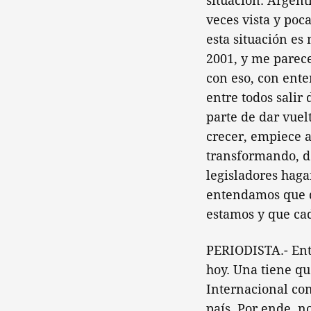
situación. Argen
veces vista y poc
esta situación es
2001, y me parece
con eso, con ente
entre todos salir
parte de dar vuel
crecer, empiece a
transformando, de
legisladores haga
entendamos que d
estamos y que cad
PERIODISTA.- Ent
hoy. Una tiene q
Internacional con
país. Por ende, n