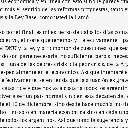
risis económica y en línea con esto si no le parece qu
r más el sentido de las reformas propuestas, tanto
 y la Ley Base, como usted la llamó.
 por el final, es mi esfuerzo de todos los días contar
 objetivo, el norte que tenemos y – efectivamente – p
l DNU y la ley y otro montón de cuestiones, que se
do son parte necesaria, no suficiente, pero sí nece
 – una de las peores crisis o la peor crisis, de la A
 especialmente en el económico. Así que intentaré 
efectivamente, se entienda que la situación es gra
catástrofe y que nos va a costar a todos los argent
volver a ser un país normal y no en esta decadencia,
de el 10 de diciembre, sino desde hace muchísimo ti
ito – no sólo en materia económica sino en cada uno
 de todos los argentinos. Así que tomo la sugerencia 