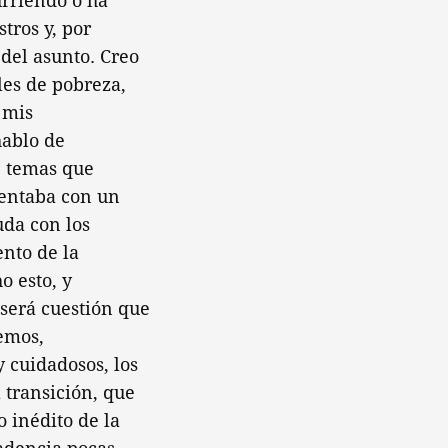
urriendo o ha
tros y, por
del asunto. Creo
les de pobreza,
 mis
hablo de
, temas que
mentaba con un
uda con los
nto de la
o esto, y
 será cuestión que
demos,
 cuidadosos, los
 transición, que
o inédito de la