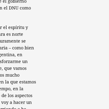
e el gobierno
 en el DNU como
 el espíritu y
ara es norte
guramente se
saria – como bien
rgentina, en
esforzarme un
ve, que vamos
inos mucho
 en la que estamos
empo, en la
 de los aspectos
y voy a hacer un