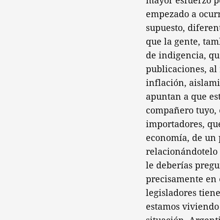
mayor esfuerzo p
empezado a ocurri
supuesto, diferen
que la gente, tam
de indigencia, qu
publicaciones, al
inflación, aislam
apuntan a que est
compañero tuyo, e
importadores, qu
economía, de un p
relacionándotelo 
le deberías pregu
precisamente en 
legisladores tie
estamos viviendo 