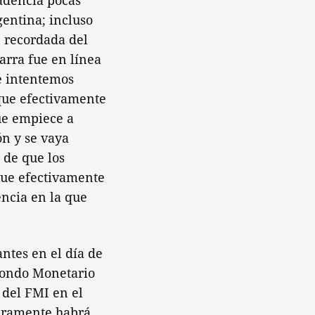
adencia pocas
gentina; incluso
e recordada del
arra fue en línea
e intentemos
 que efectivamente
que empiece a
ón y se vaya
 de que los
que efectivamente
ncia en la que
tes en el día de
Fondo Monetario
 del FMI en el
eguramente habrá