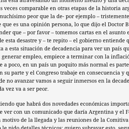
tina está atravesando un momento inédito y una dec
as veces comparable en otras etapas de la historia ar
 muchísimo peor que la de- por ejemplo – tristement
 que es una opinión persona, lo que dijo el Doctor B
nder que – por favor – tomemos cartas en el asunto 
 de esta desastre y – te repito – el gobierno entiende
ta a esta situación de decadencia para ver un país 
 generar empleo, empiece a terminar con la inflaci
 a poco, en un país un poquito más normal es parte
n su parte y el Congreso trabaje en consecuencia y 
e no avanzar vamos a seguir inmersos en la decade
a vez va a ser peor.
iendo que habrá dos novedades económicas importan
ue ver con un comunicado que daría Argentina y el 
 motivo de la llegada y las reuniones de la Comitiva
o le pido detalles técnicos; quiero subrayar esto, s