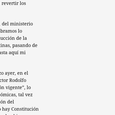
revertir los
 del ministerio
ebramos lo
ducción de la
tinas, pasando de
asta aquí mi
o ayer, en el
ctor Rodolfo
ón vigente”, lo
ómicas, tal vez
ión del
o hay Constitución