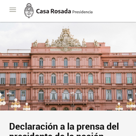
Casa
Toggle
Rosada
navigation
Presidencia
de
la
Nación
Declaración a la prensa del