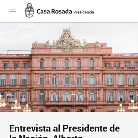
Casa
Toggle
Rosada
navigation
Presidencia
de
la
Nación
Entrevista al Presidente de