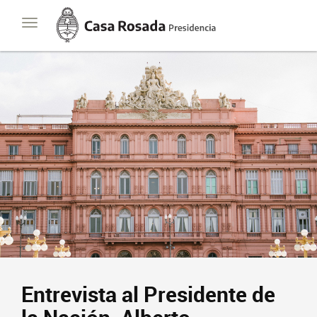
Casa
Toggle
Rosada
navigation
Presidencia
de
la
Nación
Entrevista al Presidente de