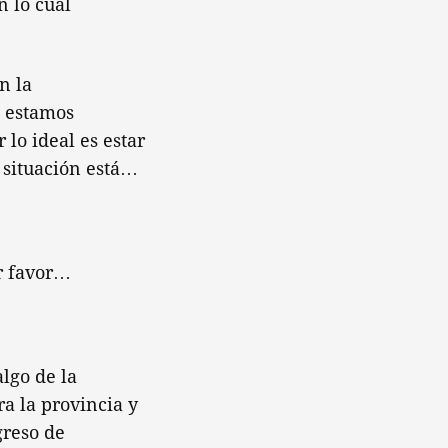
n lo cual
n la
, estamos
lo ideal es estar
 situación está…
r favor…
lgo de la
a la provincia y
greso de