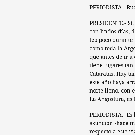
PERIODISTA.- Bue
PRESIDENTE.- Sí, 
con lindos días, d
leo poco durante 
como toda la Arg
que antes de ir 
tiene lugares tan 
Cataratas. Hay ta
este año haya arra
norte lleno, con e
La Angostura, es 
PERIODISTA.- Es l
asunción -hace má
respecto a este vi