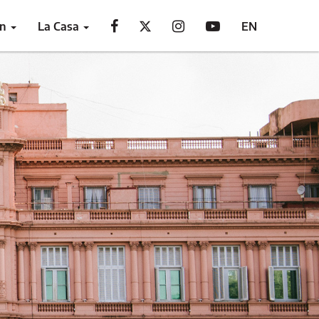
ón
La Casa
EN