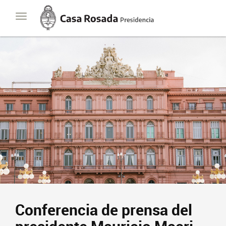
Casa
Toggle
Rosada
navigation
Presidencia
de
la
Nación
Conferencia de prensa del