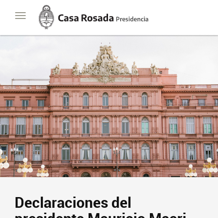
Casa
Toggle
Rosada
navigation
Presidencia
de
la
Nación
Declaraciones del