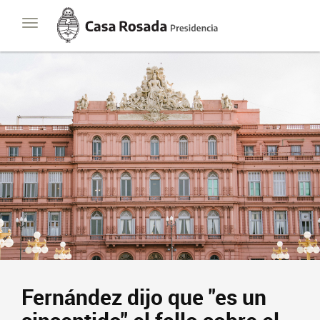
Casa
Toggle
Rosada
navigation
Presidencia
de
la
Nación
Fernández dijo que "es un