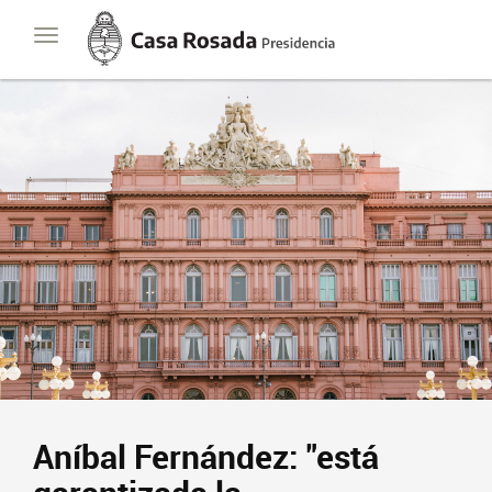
Casa
Toggle
Rosada
navigation
Presidencia
de
la
Nación
Aníbal Fernández: "está