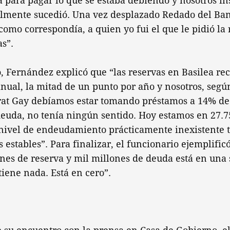
 para pagar lo que se estaba debiendo y nosotros in
nalmente sucedió. Una vez desplazado Redado del Ba
como correspondía, a quien yo fui el que le pidió la 
s”.
, Fernández explicó que “las reservas en Basilea re
anual, la mitad de un punto por año y nosotros, segú
rat Gay debíamos estar tomando préstamos a 14% de
deuda, no tenía ningún sentido. Hoy estamos en 27.7
 nivel de endeudamiento prácticamente inexistente
s estables”. Para finalizar, el funcionario ejemplific
nes de reserva y mil millones de deuda está en una 
iene nada. Está en cero”.