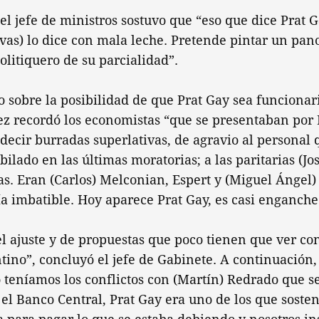
 el jefe de ministros sostuvo que “eso que dice Prat 
rvas) lo dice con mala leche. Pretende pintar un pa
olitiquero de su parcialidad”.
o sobre la posibilidad de que Prat Gay sea funcionar
z recordó los economistas “que se presentaban por 
 decir burradas superlativas, de agravio al personal q
bilado en las últimas moratorias; a las paritarias (Jo
tas. Eran (Carlos) Melconian, Espert y (Miguel Ángel)
a imbatible. Hoy aparece Prat Gay, es casi enganche 
el ajuste y de propuestas que poco tienen que ver con
tino”, concluyó el jefe de Gabinete. A continuación
 teníamos los conflictos con (Martín) Redrado que s
el Banco Central, Prat Gay era uno de los que soste