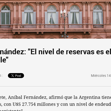
nández: "El nivel de reservas es e
le"
 :
Miércoles 14
ete, Aníbal Fernández, afirmó que la Argentina tien
es, con U$S 27.754 millones y con un nivel de endeu