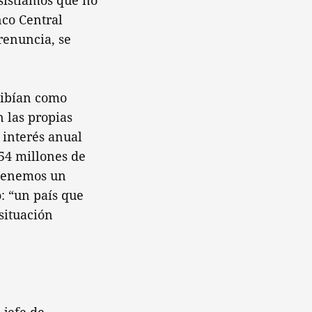
sistíamos que no
nco Central
renuncia, se
cibían como
n las propias
 interés anual
54 millones de
 tenemos un
ó: “un país que
situación