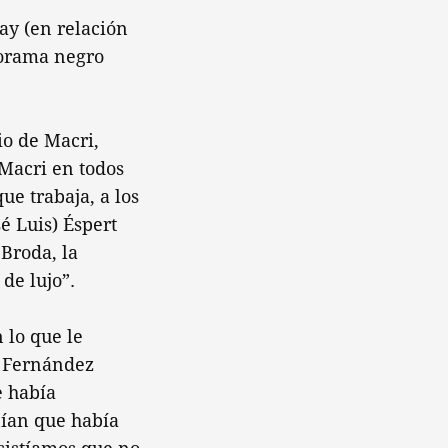
Gay (en relación
norama negro
io de Macri,
Macri en todos
ue trabaja, a los
sé Luis) Éspert
 Broda, la
de lujo”.
 lo que le
, Fernández
e había
nían que había