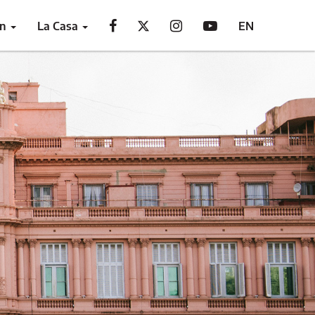
ón
La Casa
EN