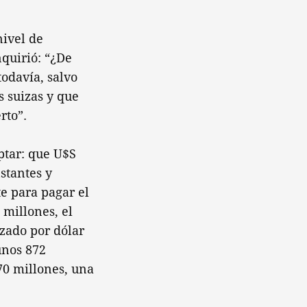
nivel de
nquirió: “¿De
todavía, salvo
s suizas y que
rto”.
ptar: que U$S
stantes y
te para pagar el
 millones, el
izado por dólar
unos 872
970 millones, una