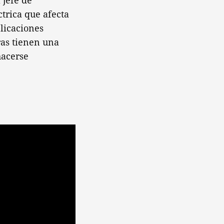
 jefe de
trica que afecta
plicaciones
ras tienen una
hacerse