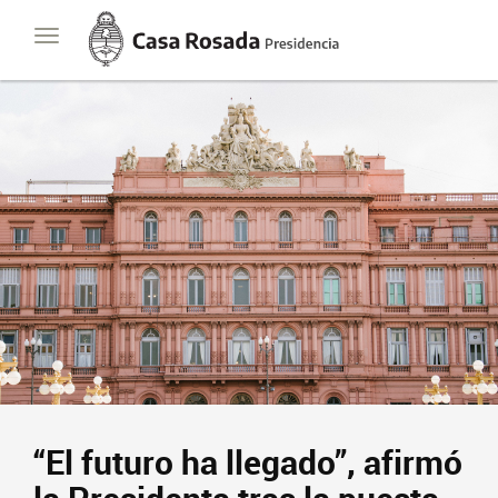
Casa
Toggle
Rosada
navigation
Presidencia
de
la
Nación
“El futuro ha llegado”, afirmó