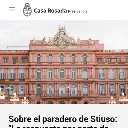
Casa
Toggle
Rosada
navigation
Presidencia
de
la
Nación
Sobre el paradero de Stiuso: