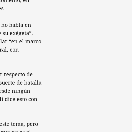
momento, en
s.
e no habla en
 su exégeta”.
lar “en el marco
ral, con
r respecto de
suerte de batalla
desde ningún
i dice esto con
este tema, pero