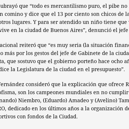
subrayó que “todo es mercantilismo puro, el pibe no s
n comino y dice que el 13 por ciento son chicos de la
otros lugares. Y para ser atendido un niño tiene que 
ive en la ciudad de Buenos Aires”, denunció el jefe
acional reiteró que “es muy seria (la situación finan
o más por los gestos del jefe de Gabinete de la ciud
ta, que sostuvo que el gobierno porteño hace ocho a
ice la Legislatura de la ciudad en el presupuesto”.
ernández consideró que la explicación que ofrece 
ofisma, son los campeones mundiales en no cumplir 
ernando) Niembro, (Eduardo) Amadeo y (Avelino) Tam
RO, dedicado en los últimos años a la organización d
ortivos con fondos de la Ciudad.