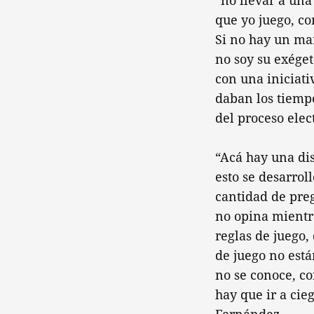
“no llevar a una
que yo juego, c
Si no hay un mar
no soy su exéget
con una iniciati
daban los tiemp
del proceso elect
“Acá hay una dis
esto se desarro
cantidad de pre
no opina mientr
reglas de juego,
de juego no est
no se conoce, c
hay que ir a cie