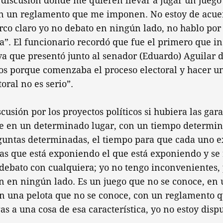
 discusión donde me quieren llevar a jugar un juego
on un reglamento que me imponen. No estoy de acue
co claro yo no debato en ningún lado, no hablo por 
a”. El funcionario recordó que fue el primero que in
va que presentó junto al senador (Eduardo) Aguilar 
os porque comenzaba el proceso electoral y hacer u
oral no es serio”.
cusión por los proyectos políticos si hubiera las gar
lle en un determinado lugar, con un tiempo determi
guntas determinadas, el tiempo para que cada uno e
as que está exponiendo el que está exponiendo y se 
 debato con cualquiera; yo no tengo inconvenientes, 
án en ningún lado. Es un juego que no se conoce, en
on una pelota que no se conoce, con un reglamento q
gas a una cosa de esa característica, yo no estoy disp