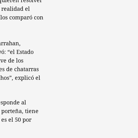
quieren resolver
 realidad el
y los comparó con
arrahan,
ó: “el Estado
ve de los
es de chatarras
os”, explicó el
esponde al
 porteña, tiene
 es el 50 por