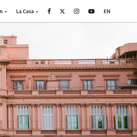
ón
La Casa
EN