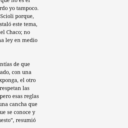
 que no es el
rdo yo tampoco.
Scioli porque,
staló este tema,
del Chaco; no
na ley en medio
antías de que
nado, con una
xponga, el otro
respetan las
pero esas reglas
 una cancha que
ue se conoce y
uesto”, resumió