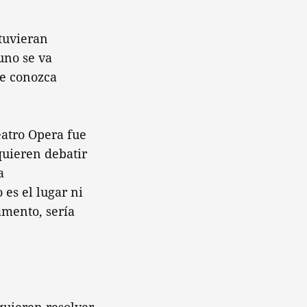
stuvieran
uno se va
se conozca
eatro Opera fue
quieren debatir
a
 es el lugar ni
amento, sería