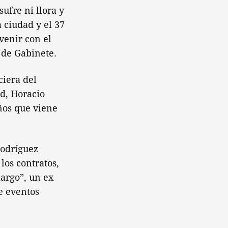
ufre ni llora y
 ciudad y el 37
venir con el
 de Gabinete.
ciera del
ad, Horacio
ños que viene
Rodríguez
los contratos,
argo”, un ex
e eventos