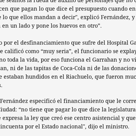
ue seamos la rueda de auxilio de personajes que no 
cen que pagan lo que dice el presupuesto cuando en
 lo que ellos mandan a decir", explicó Fernández, 
ta en un lado y pone los huevos en otro”.
o por el desfinanciamiento que sufre del Hospital G
ue calificó como “muy seria”, el funcionario se explay
no toda la vida, por eso funciona el Garrahan y no vi
an, ni de las tapitas de Coca-Cola ni de las donacion
e estaban hundidos en el Riachuelo, que fueron much
.
 Fernández especificó el financiamiento que le corr
iudad: “no tiene que pagar lo que dice la legislatura
 expresa la ley que creó ese centro asistencial y que
cincuenta por el Estado nacional", dijo el ministro.