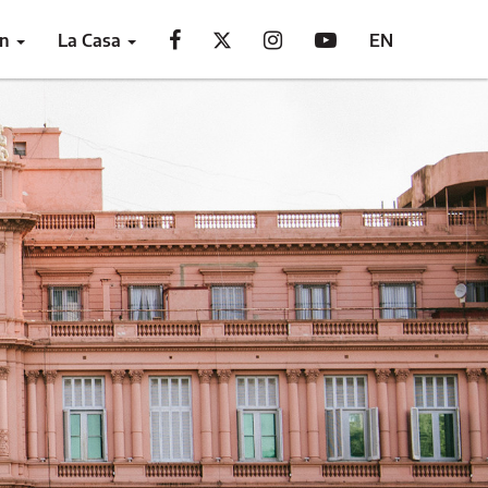
ón
La Casa
EN