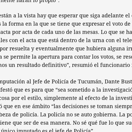
mente harán lo propio”.
están a la vista hay que esperar que siga adelante el 
s la forma en la que se tiene que expresar el voto de
 acta por acta de cada uno de las mesas. Lo que se ha
ales con el acta que está dentro de la urna con el tel
 por resuelta y eventualmente que hubiera alguna ir
a se permite la apertura para contar los votos, se res
s un resultado definitivo”, resumió el funcionario 
imputación al Jefe de Policía de Tucumán, Dante Bus
stó que es para que “sea sometido a la investigació
cosa por el estilo, simplemente al efecto de la invest
dó que en ese ámbito “las decisiones se toman siemp
beza de policía. La policía no se auto gobierna. La po
tiene que ser de esa manera. No sé qué fue lo que su
 único imputado es el jefe de Policía”.