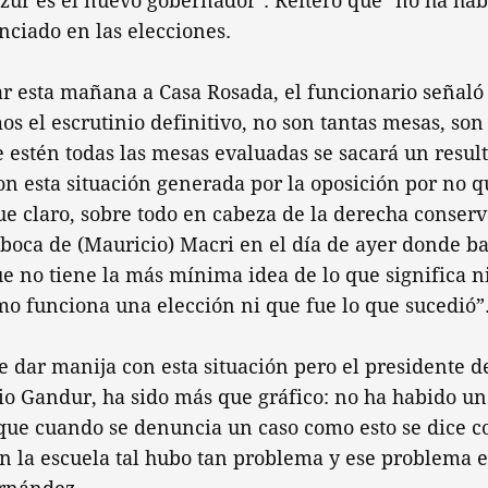
zur es el nuevo gobernador". Reiteró que "no ha hab
nciado en las elecciones.
ar esta mañana a Casa Rosada, el funcionario señaló
 el escrutinio definitivo, no son tantas mesas, son 
 estén todas las mesas evaluadas se sacará un resul
n esta situación generada por la oposición por no q
e claro, sobre todo en cabeza de la derecha conser
boca de (Mauricio) Macri en el día de ayer donde ba
e no tiene la más mínima idea de lo que significa n
o funciona una elección ni que fue lo que sucedió”
 dar manija con esta situación pero el presidente de
io Gandur, ha sido más que gráfico: no ha habido un
ue cuando se denuncia un caso como esto se dice co
en la escuela tal hubo tan problema y ese problema e