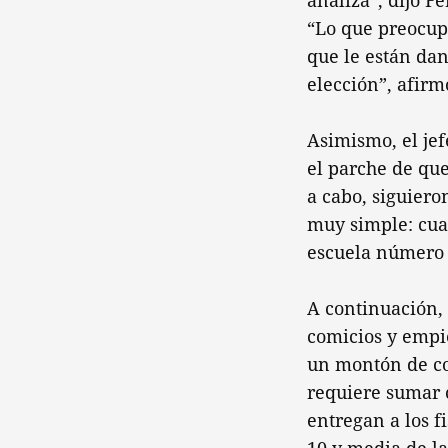
analiza”, dijo F
“Lo que preocupa
que le están dan
elección”, afirm
Asimismo, el je
el parche de que
a cabo, siguiero
muy simple: cua
escuela número t
A continuación, 
comicios y empi
un montón de col
requiere sumar 
entregan a los f