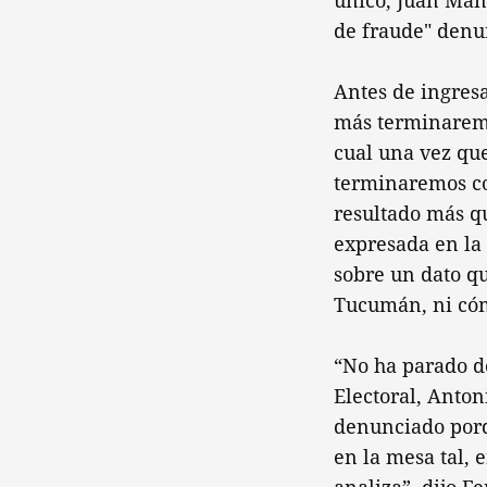
único, Juan Man
de fraude" denu
Antes de ingres
más terminaremos
cual una vez que
terminaremos co
resultado más qu
expresada en la 
sobre un dato qu
Tucumán, ni cóm
“No ha parado de
Electoral, Anton
denunciado porq
en la mesa tal, 