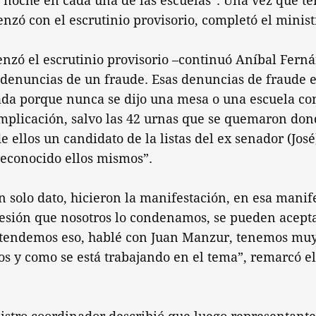
 noche en cada una de las escuelas”. Una vez que te
nzó con el escrutinio provisorio, completó el minis
nzó el escrutinio provisorio –continuó Aníbal Fern
denuncias de un fraude. Esas denuncias de fraude 
ada porque nunca se dijo una mesa o una escuela co
omplicación, salvo las 42 urnas que se quemaron don
e ellos un candidato de la listas del ex senador (José
reconocido ellos mismos”.
 solo dato, hicieron la manifestación, en esa manif
esión que nosotros lo condenamos, se pueden acepta
tendemos eso, hablé con Juan Manzur, tenemos muy
s y como se está trabajando en el tema”, remarcó el