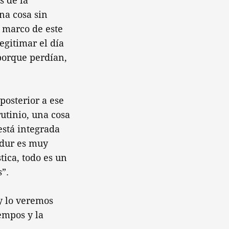
s de la
na cosa sin
l marco de este
egitimar el día
 porque perdían,
posterior a ese
rutinio, una cosa
 está integrada
andur es muy
tica, todo es un
”.
y lo veremos
empos y la