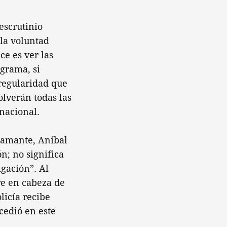
escrutinio
 la voluntad
ce es ver las
egrama, si
regularidad que
olverán todas las
nacional.
tamante, Aníbal
n; no significa
igación”. Al
re en cabeza de
licía recibe
cedió en este