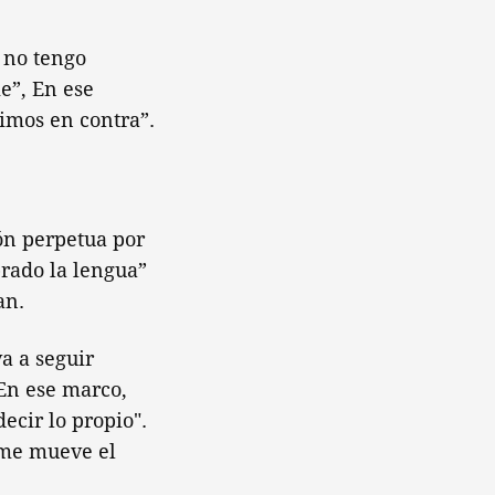
 no tengo
e”, En ese
imos en contra”.
ión perpetua por
prado la lengua”
an.
a a seguir
 En ese marco,
ecir lo propio".
 me mueve el