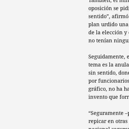
También, el min
oposición se pid
sentido”, afirmó
plan urdido una 
de la elección y
no tenían ningun
Seguidamente, el
tema es la anula
sin sentido, don
por funcionarios
gráfico, no ha h
invento que for
“Seguramente –p
repicar en otras