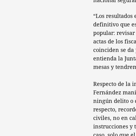
nacional segura
“Los resultados 
definitivo que e
popular: revisar
actas de los fisc
coinciden se da
entienda la Junt
mesas y tendremo
Respecto de la 
Fernández manife
ningún delito o 
respecto, recor
civiles, no en ca
instrucciones y 
caso, solo que el