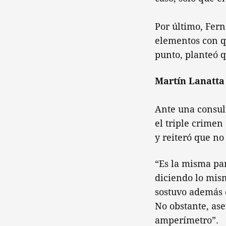
Por último, Fer
elementos con qu
punto, planteó q
Martín Lanatta
Ante una consult
el triple crimen
y reiteró que no
“Es la misma pa
diciendo lo mism
sostuvo además q
No obstante, as
amperímetro”.