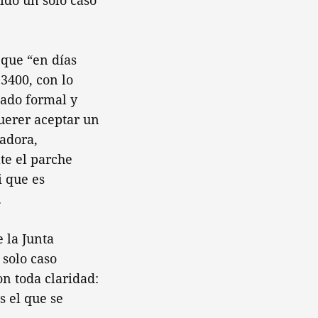
ido un solo caso
 que “en días
3400, con lo
tado formal y
uerer aceptar un
vadora,
te el parche
i que es
.
 la Junta
 solo caso
n toda claridad:
s el que se