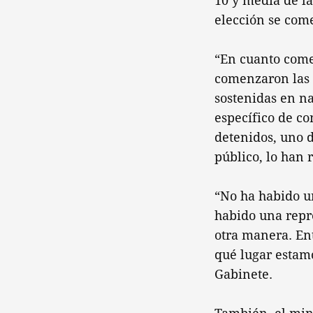
10 y media de la
elección se come
“En cuanto come
comenzaron las 
sostenidas en n
específico de c
detenidos, uno d
público, lo han 
“No ha habido un
habido una repr
otra manera. En
qué lugar estamo
Gabinete.