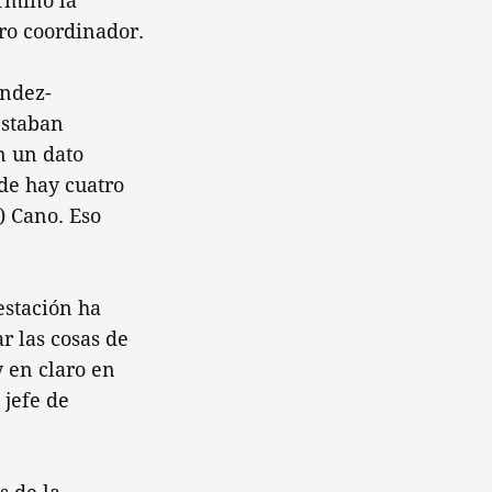
rminó la
tro coordinador.
ández-
estaban
n un dato
de hay cuatro
) Cano. Eso
estación ha
r las cosas de
 en claro en
 jefe de