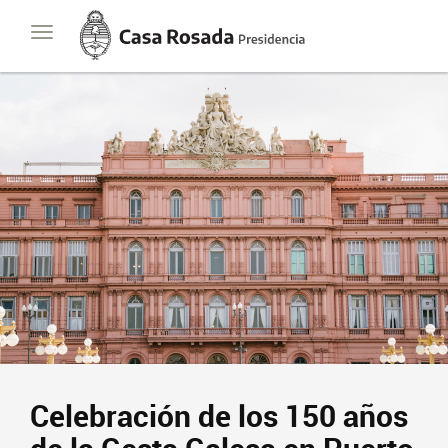
Casa
Toggle
Rosada
navigation
Presidencia
de
la
Nación
Celebración de los 150 años