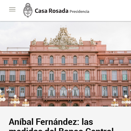
Casa
Toggle
Rosada
navigation
Presidencia
de
la
Nación
Aníbal Fernández: las