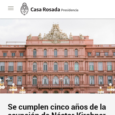
Casa
Toggle
Rosada
navigation
Presidencia
de
la
Nación
Se cumplen cinco años de la