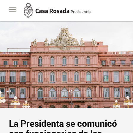
Casa
Toggle
Rosada
navigation
Presidencia
de
la
Nación
La Presidenta se comunicó