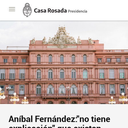
Casa
Toggle
Rosada
navigation
Presidencia
de
la
Nación
Aníbal Fernández:"no tiene