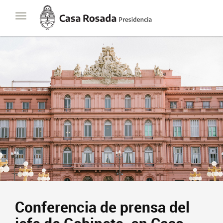
Casa
Toggle
Rosada
navigation
Presidencia
de
la
Nación
Conferencia de prensa del