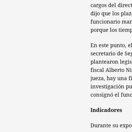
cargos del direc
dijo que los pla
funcionario man
porque los tiemp
En este punto, e
secretario de Se
plantearon legis
fiscal Alberto N
jueza, hay una f
investigación pu
consignó el func
Indicadores
Durante su expos