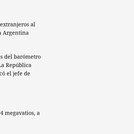
 extranjeros al
a Argentina
és del barómetro
 La República
ó el jefe de
04 megavatios, a