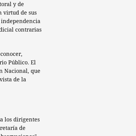
toral y de
 virtud de sus
a independencia
dicial contrarias
econocer,
io Público. El
ón Nacional, que
ista de la
a los dirigentes
retaría de