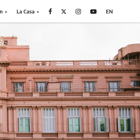
ón
La Casa
EN