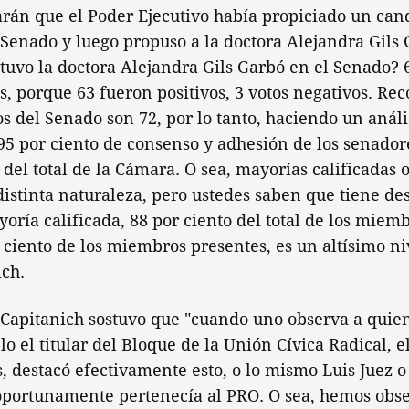
rán que el Poder Ejecutivo había propiciado un cand
 Senado y luego propuso a la doctora Alejandra Gils
tuvo la doctora Alejandra Gils Garbó en el Senado? 6
os, porque 63 fueron positivos, 3 votos negativos. Re
 del Senado son 72, por lo tanto, haciendo un análi
95 por ciento de consenso y adhesión de los senador
 del total de la Cámara. O sea, mayorías calificadas 
distinta naturaleza, pero ustedes saben que tiene d
oría calificada, 88 por ciento del total de los miemb
ciento de los miembros presentes, es un altísimo ni
ich.
 Capitanich sostuvo que "cuando uno observa a quie
lo el titular del Bloque de la Unión Cívica Radical, e
 destacó efectivamente esto, o lo mismo Luis Juez o
oportunamente pertenecía al PRO. O sea, hemos obs