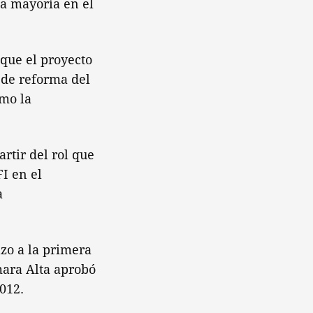
ma mayoría en el
 que el proyecto
 de reforma del
omo la
artir del rol que
I en el
a
azo a la primera
mara Alta aprobó
2012.