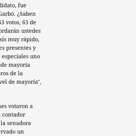
idato, fue
 Garbó. ¿Saben
3 votos, 63 de
cordarán ustedes
sis muy rápido,
es presentes y
o especiales uno
esde mayoría
ros de la
vel de mayoría",
nes votaron a
l contador
 la senadora
ervado un