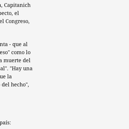
a, Capitanich
ecto, el
el Congreso,
nta - que al
reso" como lo
la muerte del
ial". "Hay una
ue la
 del hecho",
país: