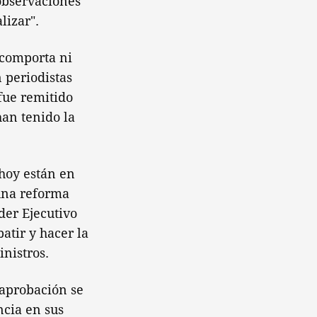
observaciones"
lizar".
 comporta ni
 periodistas
 fue remitido
han tenido la
hoy están en
una reforma
der Ejecutivo
atir y hacer la
nistros.
 aprobación se
ncia en sus