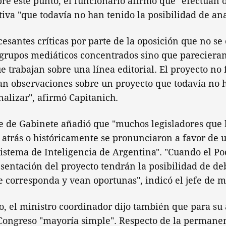
bre este punto, el funcionario afirmó que "efectúan 
tiva "que todavía no han tenido la posibilidad de ana
esantes críticas por parte de la oposición que no se
grupos mediáticos concentrados sino que parecieran
e trabajan sobre una línea editorial. El proyecto no
an observaciones sobre un proyecto que todavía no 
nalizar", afirmó Capitanich.
fe de Gabinete añadió que "muchos legisladores que 
 atrás o históricamente se pronunciaron a favor de 
istema de Inteligencia de Argentina". "Cuando el Po
entación del proyecto tendrán la posibilidad de deb
 corresponda y vean oportunas", indicó el jefe de mi
o, el ministro coordinador dijo también que para su
 Congreso "mayoría simple". Respecto de la permane