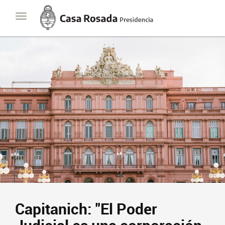
Casa
Toggle
Rosada
navigation
Presidencia
de
la
Nación
Capitanich: "El Poder