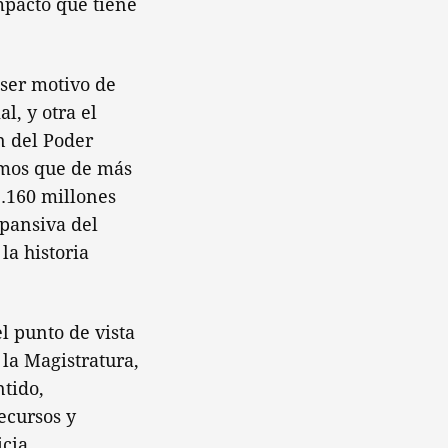
mpacto que tiene
ser motivo de
l, y otra el
n del Poder
timos que de más
2.160 millones
pansiva del
la historia
l punto de vista
 la Magistratura,
ntido,
ecursos y
cia.