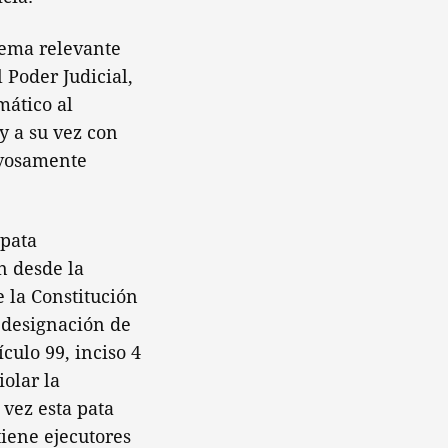
tema relevante
 Poder Judicial,
mático al
y a su vez con
levosamente
 pata
n desde la
 la Constitución
a designación de
culo 99, inciso 4
iolar la
 vez esta pata
tiene ejecutores