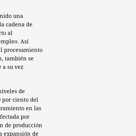
enido una
la cadena de
to al
empleo. Así
el procesamiento
n, también se
 a su vez
niveles de
 por ciento del
oramiento en las
afectada por
en de producción
na expansión de