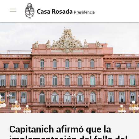
Casa
Toggle
Rosada
navigation
Presidencia
de
la
Nación
Capitanich afirmó que la