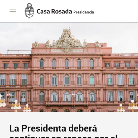
Casa
Toggle
Rosada
navigation
Presidencia
de
la
Nación
La Presidenta deberá