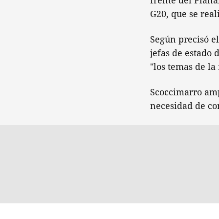
frente del Plana
G20, que se real
Según precisó e
jefas de estado 
"los temas de la
Scoccimarro amp
necesidad de con