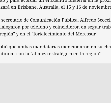
lto y para acordar un encuentro bilateral en la pró
izará en Brisbane, Australia, el 15 y 16 de noviembr
l secretario de Comunicación Pública, Alfredo Scoc
dialogaron por teléfono y coincidieron en seguir tra
 región" y en el "fortalecimiento del Mercosur".
lió que ambas mandatarias mencionaron en su charl
tinuar con la "alianza estratégica en la región".