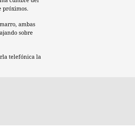
xima cumbre del
e próximos.
cimarro, ambas
bajando sobre
a telefónica la