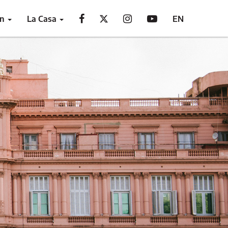
ón
La Casa
EN