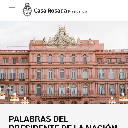
Casa
Toggle
Rosada
navigation
Presidencia
de
la
Nación
PALABRAS DEL