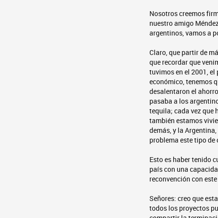
Nosotros creemos firme
nuestro amigo Méndez y
argentinos, vamos a po
Claro, que partir de m
que recordar que veni
tuvimos en el 2001, el
económico, tenemos qu
desalentaron el ahorro
pasaba a los argentino
tequila; cada vez que 
también estamos vivien
demás, y la Argentina,
problema este tipo de 
Esto es haber tenido c
país con una capacida
reconvención con este
Señores: creo que esta
todos los proyectos p
compartir la terminaci