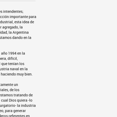
es intendentes;
acción importante para
dustrial, esta idea de
r agregado, la
idad, la Argentina
 estamos dando en la
l año 1994 en la
a, difícil,
 que tenían los
stria naval en la
á haciendo muy bien.
icamente un
ales, de los
 estamos tratando de
 cual Dios quiera -lo
urgatorio- la industria
eo, para generar
eros referentes en