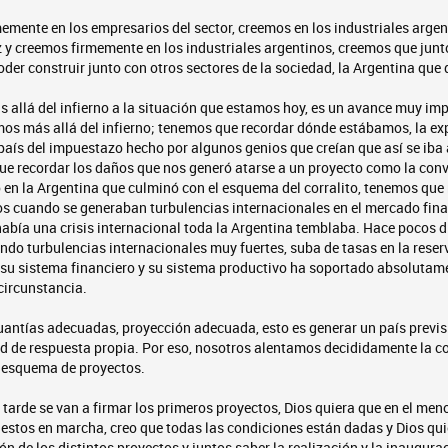
mente en los empresarios del sector, creemos en los industriales argen
 creemos firmemente en los industriales argentinos, creemos que junto 
der construir junto con otros sectores de la sociedad, la Argentina qu
ás allá del infierno a la situación que estamos hoy, es un avance muy i
mos más allá del infierno; tenemos que recordar dónde estábamos, la ex
 país del impuestazo hecho por algunos genios que creían que así se iba a
e recordar los daños que nos generó atarse a un proyecto como la conv
 en la Argentina que culminó con el esquema del corralito, tenemos que
s cuando se generaban turbulencias internacionales en el mercado finan
había una crisis internacional toda la Argentina temblaba. Hace pocos dí
do turbulencias internacionales muy fuertes, suba de tasas en la reser
 su sistema financiero y su sistema productivo ha soportado absolutame
circunstancia.
uantías adecuadas, proyección adecuada, esto es generar un país previsi
d de respuesta propia. Por eso, nosotros alentamos decididamente la co
 esquema de proyectos.
 tarde se van a firmar los primeros proyectos, Dios quiera que en el men
uestos en marcha, creo que todas las condiciones están dadas y Dios q
ón de los distintos proyectos y juntos saber la realización y la inaugura