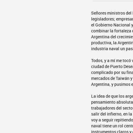
Señores ministros del 
legisladores; empresar
el Gobierno Nacional y 
combinar la fortaleza 
Argentina del crecimie
productiva, la Argenti
industria naval un pa
Todos, y a mí me tocó 
ciudad de Puerto Dese
complicado por su fina
mercados de Taiwán y e
Argentina, y pusimos e
La idea de que los ar
pensamiento absolutame
trabajadores del sect
salir del infierno, en 
voy a seguir repitiend
naval tiene un rol cen
instrumentos claros y