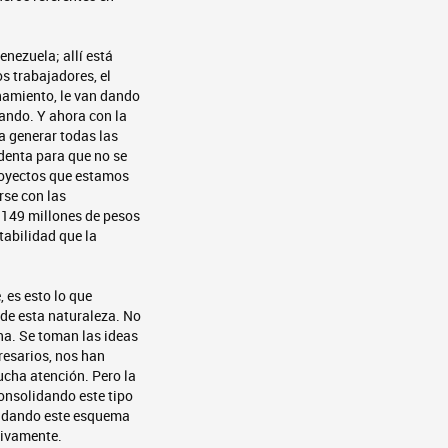
enezuela; allí está
s trabajadores, el
onamiento, le van dando
rando. Y ahora con la
a generar todas las
identa para que no se
proyectos que estamos
rse con las
n 149 millones de pesos
tabilidad que la
 es esto lo que
 de esta naturaleza. No
na. Se toman las ideas
resarios, nos han
cha atención. Pero la
onsolidando este tipo
olidando este esquema
tivamente.