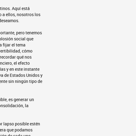
tinos. Aquí está
a ellos, nosotros los
e deseamos.
mportante, pero tenemos
plosión social que
 fijar el tema
ertibilidad, cómo
 recordar qué nos
ciero, el efecto
as y en este instante
va de Estados Unidos y
nte sin ningún tipo de
ble, es generar un
nsolidación, la
or lapso posible estén
uiera que podamos
ción de cada uno,