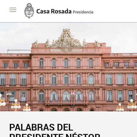
Casa
Toggle
Rosada
navigation
Presidencia
de
la
Nación
PALABRAS DEL