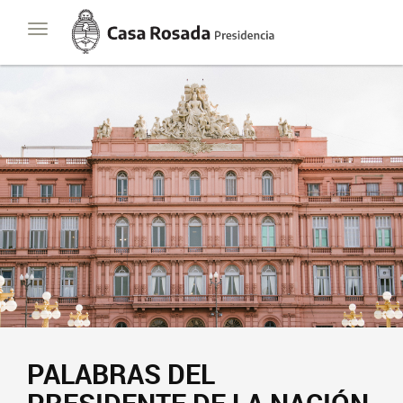
Casa
Toggle
Rosada
navigation
Presidencia
de
la
Nación
PALABRAS DEL