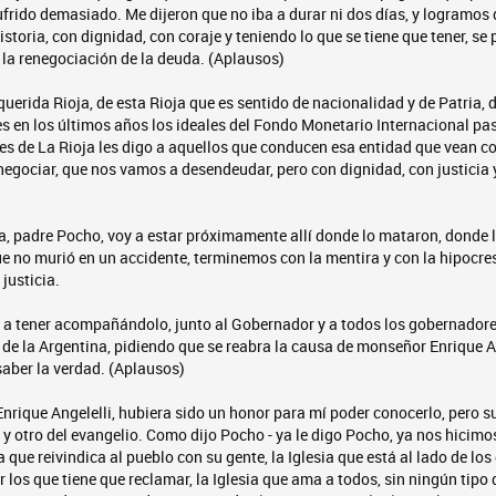
frido demasiado. Me dijeron que no iba a durar ni dos días, y logramos 
istoria, con dignidad, con coraje y teniendo lo que se tiene que tener, s
 la renegociación de la deuda. (Aplausos)
uerida Rioja, de esta Rioja que es sentido de nacionalidad y de Patria,
s en los últimos años los ideales del Fondo Monetario Internacional p
les de La Rioja les digo a aquellos que conducen esa entidad que vean 
negociar, que nos vamos a desendeudar, pero con dignidad, con justicia 
, padre Pocho, voy a estar próximamente allí donde lo mataron, donde 
e no murió en un accidente, terminemos con la mentira y con la hipocres
 justicia.
a tener acompañándolo, junto al Gobernador y a todos los gobernadores
de la Argentina, pidiendo que se reabra la causa de monseñor Enrique A
aber la verdad. (Aplausos)
rique Angelelli, hubiera sido un honor para mí poder conocerlo, pero su
 y otro del evangelio. Como dijo Pocho - ya le digo Pocho, ya nos hicimo
ia que reivindica al pueblo con su gente, la Iglesia que está al lado de los 
 los que tiene que reclamar, la Iglesia que ama a todos, sin ningún tipo d