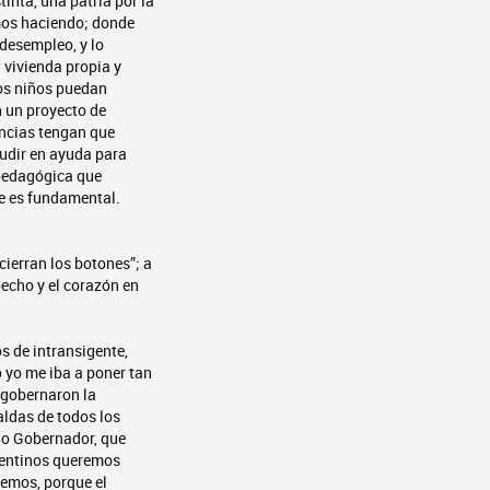
tinta, una patria por la
mos haciendo; donde
desempleo, y lo
vivienda propia y
os niños puedan
 un proyecto de
incias tengan que
cudir en ayuda para
 pedagógica que
ue es fundamental.
cierran los botones”; a
pecho y el corazón en
s de intransigente,
o yo me iba a poner tan
 gobernaron la
aldas de todos los
ido Gobernador, que
rgentinos queremos
demos, porque el