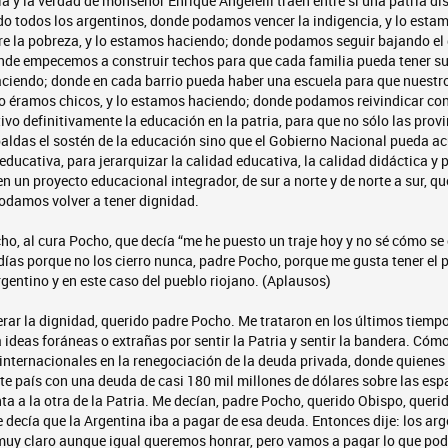
ia y la verdad de monseñor Enrique Angelelli traen entre sí una patria dis
o todos los argentinos, donde podamos vencer la indigencia, y lo esta
 la pobreza, y lo estamos haciendo; donde podamos seguir bajando el 
de empecemos a construir techos para que cada familia pueda tener su 
ciendo; donde en cada barrio pueda haber una escuela para que nuestr
o éramos chicos, y lo estamos haciendo; donde podamos reivindicar con
vo definitivamente la educación en la patria, para que no sólo las prov
aldas el sostén de la educación sino que el Gobierno Nacional pueda a
 educativa, para jerarquizar la calidad educativa, la calidad didáctica y
en un proyecto educacional integrador, de sur a norte y de norte a sur, q
odamos volver a tener dignidad.
cho, al cura Pocho, que decía “me he puesto un traje hoy y no sé cómo se 
días porque no los cierro nunca, padre Pocho, porque me gusta tener el 
gentino y en este caso del pueblo riojano. (Aplausos)
ar la dignidad, querido padre Pocho. Me trataron en los últimos tiempo
a ideas foráneas o extrañas por sentir la Patria y sentir la bandera. Cóm
 internacionales en la renegociación de la deuda privada, donde quienes
te país con una deuda de casi 180 mil millones de dólares sobre las esp
ta a la otra de la Patria. Me decían, padre Pocho, querido Obispo, quer
e decía que la Argentina iba a pagar de esa deuda. Entonces dije: los a
 muy claro aunque igual queremos honrar, pero vamos a pagar lo que po