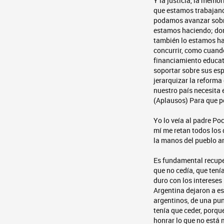
Y la justicia, la memor
que estamos trabajand
podamos avanzar sobre
estamos haciendo; don
también lo estamos ha
concurrir, como cuand
financiamiento educati
soportar sobre sus esp
jerarquizar la reforma
nuestro país necesita 
(Aplausos) Para que p
Yo lo veía al padre Po
mí me retan todos los 
la manos del pueblo ar
Es fundamental recuper
que no cedía, que tení
duro con los intereses
Argentina dejaron a es
argentinos, de una pun
tenía que ceder, porqu
honrar lo que no está