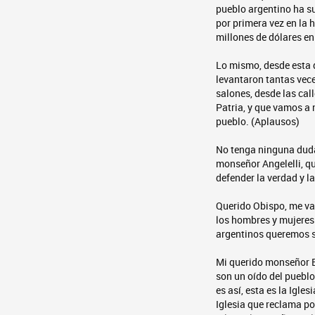
pueblo argentino ha su
por primera vez en la h
millones de dólares en
Lo mismo, desde esta q
levantaron tantas vece
salones, desde las cal
Patria, y que vamos a 
pueblo. (Aplausos)
No tenga ninguna duda
monseñor Angelelli, qu
defender la verdad y la
Querido Obispo, me va 
los hombres y mujeres 
argentinos queremos s
Mi querido monseñor En
son un oído del pueblo
es así, esta es la Igles
Iglesia que reclama por