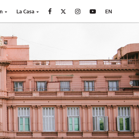
ón
La Casa
EN