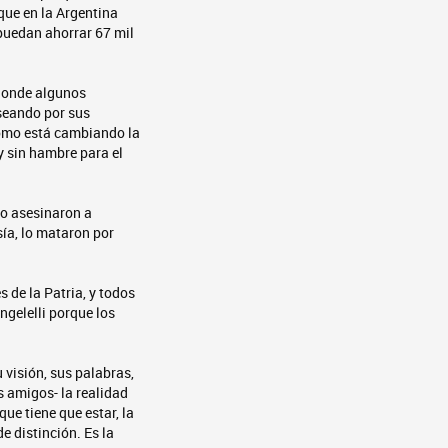
que en la Argentina
e puedan ahorrar 67 mil
 donde algunos
aseando por sus
como está cambiando la
y sin hambre para el
lo asesinaron a
ía, lo mataron por
 de la Patria, y todos
ngelelli porque los
 visión, sus palabras,
s amigos- la realidad
que tiene que estar, la
e distinción. Es la