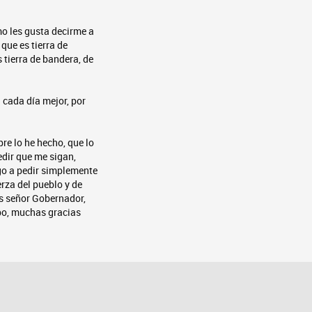
mo les gusta decirme a
 que es tierra de
s tierra de bandera, de
 cada día mejor, por
re lo he hecho, que lo
edir que me sigan,
ngo a pedir simplemente
rza del pueblo y de
s señor Gobernador,
po, muchas gracias