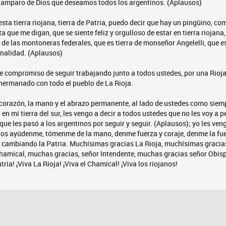
el amparo de Dios que deseamos todos los argentinos. (Aplausos)
sta tierra riojana, tierra de Patria, puedo decir que hay un pingüino, co
 que me digan, que se siente feliz y orgulloso de estar en tierra riojana,
a de las montoneras federales, que es tierra de monseñor Angelelli, que e
onalidad. (Aplausos)
e compromiso de seguir trabajando junto a todos ustedes, por una Rioja
hermanado con todo el pueblo de La Rioja.
 corazón, la mano y el abrazo permanente, al lado de ustedes como siemp
en mi tierra del sur, les vengo a decir a todos ustedes que no les voy a p
ue les pasó a los argentinos por seguir y seguir. (Aplausos); yo les ve
os ayúdenme, tómenme de la mano, denme fuerza y coraje, denme la fue
r cambiando la Patria. Muchísimas gracias La Rioja, muchísimas gracia
amical, muchas gracias, señor Intendente, muchas gracias señor Obis
tria! ¡Viva La Rioja! ¡Viva el Chamical! ¡Viva los riojanos!