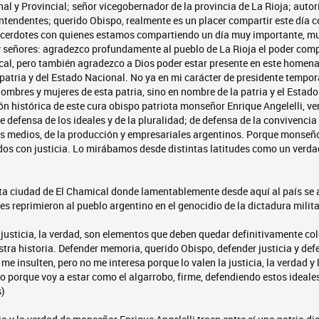
al y Provincial; señor vicegobernador de la provincia de La Rioja; auto
intendentes; querido Obispo, realmente es un placer compartir este día 
cerdotes con quienes estamos compartiendo un día muy importante, m
y señores: agradezco profundamente al pueblo de La Rioja el poder com
cal, pero también agradezco a Dios poder estar presente en este homena
a patria y del Estado Nacional. No ya en mi carácter de presidente tempor
hombres y mujeres de esta patria, sino en nombre de la patria y el Estad
ón histórica de este cura obispo patriota monseñor Enrique Angelelli, v
de defensa de los ideales y de la pluralidad; de defensa de la convivencia
es medios, de la producción y empresariales argentinos. Porque monseño
dos con justicia. Lo mirábamos desde distintas latitudes como un verda
ta ciudad de El Chamical donde lamentablemente desde aquí al país se 
nes reprimieron al pueblo argentino en el genocidio de la dictadura milit
 justicia, la verdad, son elementos que deben quedar definitivamente c
ra historia. Defender memoria, querido Obispo, defender justicia y defe
e insulten, pero no me interesa porque lo valen la justicia, la verdad y 
 porque voy a estar como el algarrobo, firme, defendiendo estos ideales
s)