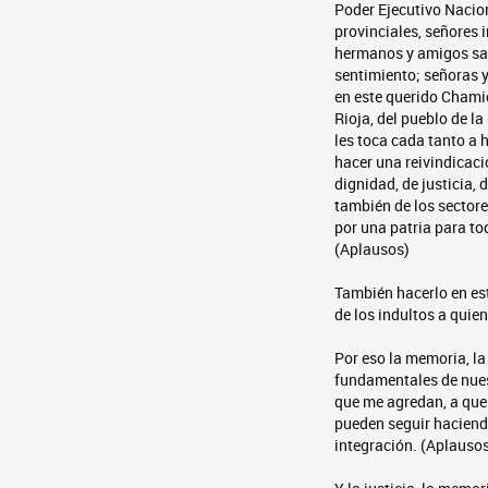
Poder Ejecutivo Nacion
provinciales, señores 
hermanos y amigos sa
sentimiento; señoras 
en este querido Chami
Rioja, del pueblo de l
les toca cada tanto a 
hacer una reivindicaci
dignidad, de justicia, 
también de los sector
por una patria para to
(Aplausos)
También hacerlo en es
de los indultos a quie
Por eso la memoria, la
fundamentales de nuest
que me agredan, a que m
pueden seguir haciendo
integración. (Aplauso