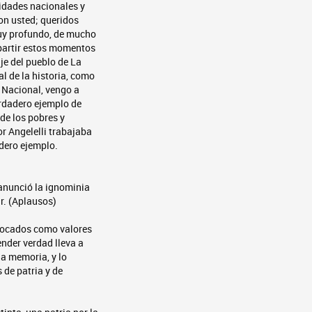
ridades nacionales y
con usted; queridos
uy profundo, de mucho
partir estos momentos
je del pueblo de La
al de la historia, como
o Nacional, vengo a
erdadero ejemplo de
 de los pobres y
r Angelelli trabajaba
dero ejemplo.
anunció la ignominia
ar. (Aplausos)
olocados como valores
nder verdad lleva a
la memoria, y lo
 de patria y de