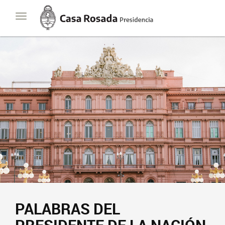
Casa
Toggle
Rosada
navigation
Presidencia
de
la
Nación
PALABRAS DEL