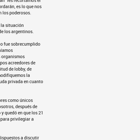
an “les recortamos el
ordarán, es lo que nos
on los poderosos.
la situación
de los argentinos.
do fue sobrecumplido
eníamos
os organismos
rupos acreedores de
itud de lobby, de
modifiquemos la
euda privada en cuanto
dores como únicos
osotros, después de
o y quedó en que los 21
para privilegiar a
ispuestos a discutir