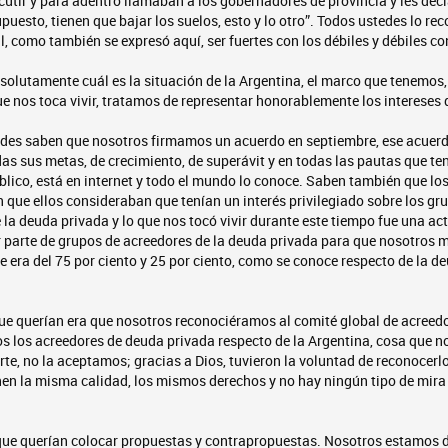
cutir y para adentro llamaban a los gobernadores de provincia y les decí
puesto, tienen que bajar los suelos, esto y lo otro”. Todos ustedes lo rec
il, como también se expresó aquí, ser fuertes con los débiles y débiles c
olutamente cuál es la situación de la Argentina, el marco que tenemos, 
ue nos toca vivir, tratamos de representar honorablemente los intereses 
edes saben que nosotros firmamos un acuerdo en septiembre, ese acuer
das sus metas, de crecimiento, de superávit y en todas las pautas que t
blico, está en internet y todo el mundo lo conoce. Saben también que l
n que ellos consideraban que tenían un interés privilegiado sobre los g
 la deuda privada y lo que nos tocó vivir durante este tiempo fue una act
r parte de grupos de acreedores de la deuda privada para que nosotros 
 era del 75 por ciento y 25 por ciento, como se conoce respecto de la d
que querían era que nosotros reconociéramos al comité global de acree
s los acreedores de deuda privada respecto de la Argentina, cosa que n
te, no la aceptamos; gracias a Dios, tuvieron la voluntad de reconocerl
en la misma calidad, los mismos derechos y no hay ningún tipo de mira 
que querían colocar propuestas y contrapropuestas. Nosotros estamos d