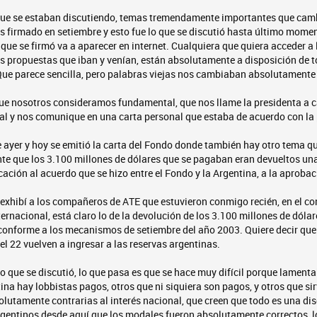
que se estaban discutiendo, temas tremendamente importantes que cambi
 firmado en setiembre y esto fue lo que se discutió hasta último mome
l que se firmó va a aparecer en internet. Cualquiera que quiera acceder a
s propuestas que iban y venían, están absolutamente a disposición de t
Que parece sencilla, pero palabras viejas nos cambiaban absolutamente 
ue nosotros consideramos fundamental, que nos llame la presidenta a 
al y nos comunique en una carta personal que estaba de acuerdo con la 
de ayer y hoy se emitió la carta del Fondo donde también hay otro tema qu
e que los 3.100 millones de dólares que se pagaban eran devueltos una 
icación al acuerdo que se hizo entre el Fondo y la Argentina, a la aproba
o exhibí a los compañeros de ATE que estuvieron conmigo recién, en el 
ernacional, está claro lo de la devolución de los 3.100 millones de dólar
onforme a los mecanismos de setiembre del año 2003. Quiere decir que
el 22 vuelven a ingresar a las reservas argentinas.
o que se discutió, lo que pasa es que se hace muy difícil porque lamen
ina hay lobbistas pagos, otros que ni siquiera son pagos, y otros que s
olutamente contrarias al interés nacional, que creen que todo es una di
rgentinos desde aquí que los modales fueron absolutamente correctos, lo