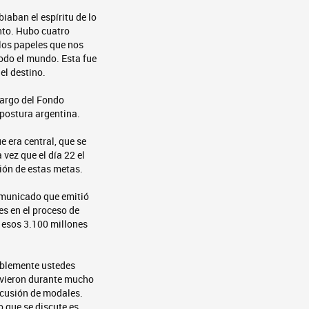
aban el espíritu de lo
nto. Hubo cuatro
 los papeles que nos
odo el mundo. Esta fue
el destino.
cargo del Fondo
postura argentina.
e era central, que se
vez que el día 22 el
ción de estas metas.
comunicado que emitió
es en el proceso de
 esos 3.100 millones
tablemente ustedes
irvieron durante mucho
scusión de modales.
 que se discute es