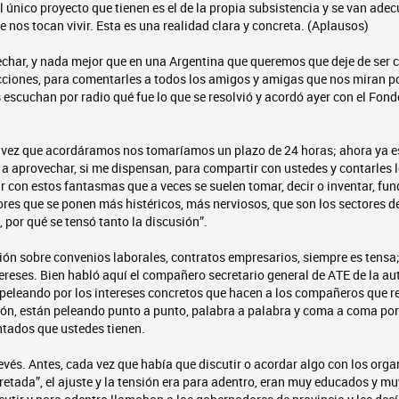
l único proyecto que tienen es el de la propia subsistencia y se van ad
e nos tocan vivir. Esta es una realidad clara y concreta. (Aplausos)
char, y nada mejor que en una Argentina que queremos que deje de ser c
cciones, para comentarles a todos los amigos y amigas que nos miran po
s escuchan por radio qué fue lo que se resolvió y acordó ayer con el Fon
vez que acordáramos nos tomaríamos un plazo de 24 horas; ahora ya e
y a aprovechar, si me dispensan, para compartir con ustedes y contarles 
r con estos fantasmas que a veces se suelen tomar, decir o inventar, f
ores que se ponen más histéricos, más nerviosos, que son los sectores d
, por qué se tensó tanto la discusión”.
ión sobre convenios laborales, contratos empresarios, siempre es tensa
tereses. Bien habló aquí el compañero secretario general de ATE de la a
peleando por los intereses concretos que hacen a los compañeros que r
ión, están peleando punto a punto, palabra a palabra y coma a coma por
ntados que ustedes tienen.
evés. Antes, cada vez que había que discutir o acordar algo con los org
pretada”, el ajuste y la tensión era para adentro, eran muy educados y m