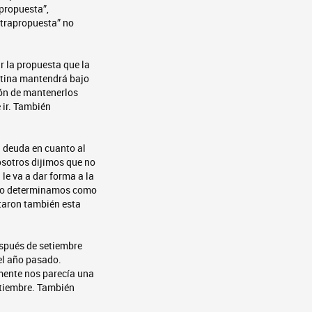
apropuesta”,
ntrapropuesta” no
r la propuesta que la
ntina mantendrá bajo
ión de mantenerlos
 ir. También
a deuda en cuanto al
osotros dijimos que no
le va a dar forma a la
erno determinamos como
taron también esta
spués de setiembre
el año pasado.
mente nos parecía una
tiembre. También