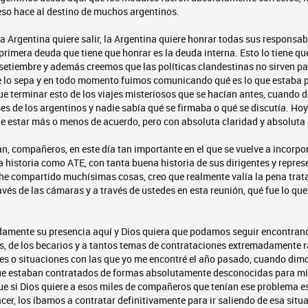
 eso hace al destino de muchos argentinos.
a Argentina quiere salir, la Argentina quiere honrar todas sus responsabi
primera deuda que tiene que honrar es la deuda interna. Esto lo tiene qu
 setiembre y además creemos que las políticas clandestinas no sirven p
 lo sepa y en todo momento fuimos comunicando qué es lo que estaba 
ue terminar esto de los viajes misteriosos que se hacían antes, cuando 
es de los argentinos y nadie sabía qué se firmaba o qué se discutía. Hoy 
e estar más o menos de acuerdo, pero con absoluta claridad y absoluta 
n, compañeros, en este día tan importante en el que se vuelve a incorpo
 historia como ATE, con tanta buena historia de sus dirigentes y repre
he compartido muchísimas cosas, creo que realmente valía la pena tratar
ravés de las cámaras y a través de ustedes en esta reunión, qué fue lo q
amente su presencia aquí y Dios quiera que podamos seguir encontrand
, de los becarios y a tantos temas de contrataciones extremadamente ra
s o situaciones con las que yo me encontré el año pasado, cuando dimo
que estaban contratados de formas absolutamente desconocidas para mí
e si Dios quiere a esos miles de compañeros que tenían ese problema es
cer, los íbamos a contratar definitivamente para ir saliendo de esa sit