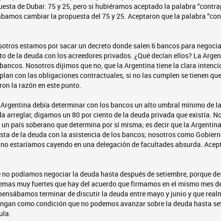
uesta de Dubai: 75 y 25, pero si hubiéramos aceptado la palabra “contr
ábamos cambiar la propuesta del 75 y 25. Aceptaron que la palabra “co
osotros estamos por sacar un decreto donde salen 6 bancos para negocia
to de la deuda con los acreedores privados. ¿Qué decían ellos? La Arge
bancos. Nosotros dijimos que no, que la Argentina tiene la clara intenc
an con las obligaciones contractuales, si no las cumplen se tienen que
on la razón en este punto.
 Argentina debía determinar con los bancos un alto umbral mínimo de l
a arreglar, digamos un 80 por ciento de la deuda privada que existía. N
 un país soberano que determina por sí misma; es decir que la Argentina 
esta de la deuda con la asistencia de los bancos; nosotros como Gobi
 no estaríamos cayendo en una delegación de facultades absurda. Acep
 no podíamos negociar la deuda hasta después de setiembre, porque de
 temas muy fuertes que hay del acuerdo que firmamos en el mismo mes d
pensábamos terminar de discutir la deuda entre mayo y junio y que real
ongan como condición que no podemos avanzar sobre la deuda hasta se
ula.