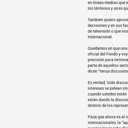
en líneas medias que e
los términos y aires qu
También quiero aprove
decisiones y en sus fa
de televisión o que no
Internacional.
Quedamos en que una 
oficial del Fondo y vo
precisión para termina
parte de aquellos sect
dicen “tensa discusión
Es verdad, toda discus
intereses se pelean in
cuando ustedes están 
están dando la discus
destino de los represe
Pasa que ahora es al r
internacionales, la “a