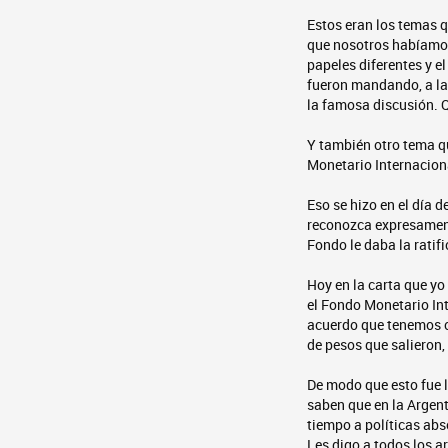
Estos eran los temas 
que nosotros habíamos
papeles diferentes y e
fueron mandando, a la
la famosa discusión. 
Y también otro tema q
Monetario Internacion
Eso se hizo en el día 
reconozca expresament
Fondo le daba la ratif
Hoy en la carta que y
el Fondo Monetario Int
acuerdo que tenemos c
de pesos que salieron, 
De modo que esto fue l
saben que en la Argent
tiempo a políticas abs
Les digo a todos los a