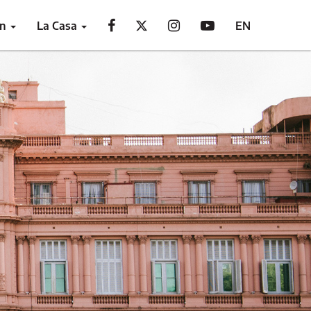
ón
La Casa
EN