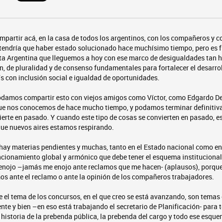
ompartir acá, en la casa de todos los argentinos, con los compañeros y 
 tendría que haber estado solucionado hace muchísimo tiempo, pero es f
ta Argentina que lleguemos a hoy con ese marco de desigualdades tan h
n, de pluralidad y de consenso fundamentales para fortalecer el desarroll
s con inclusión social e igualdad de oportunidades.
odamos compartir esto con viejos amigos como Víctor, como Edgardo De 
que nos conocemos de hace mucho tiempo, y podamos terminar definitiv
ierte en pasado. Y cuando este tipo de cosas se convierten en pasado, 
que nuevos aires estamos respirando.
 hay materias pendientes y muchas, tanto en el Estado nacional como en
uncionamiento global y armónico que debe tener el esquema instituciona
nojo –jamás me enojo ante reclamos que me hacen- (aplausos), porque 
os ante el reclamo o ante la opinión de los compañeros trabajadores.
e el tema de los concursos, en el que creo se está avanzando, son temas 
e y bien –en eso está trabajando el secretario de Planificación- para 
 historia de la prebenda pública, la prebenda del cargo y todo ese esquem