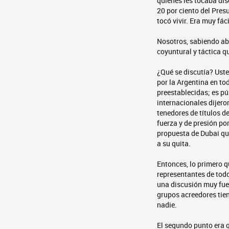
quienes les tocaba dis
20 por ciento del Presu
tocó vivir. Era muy fác
Nosotros, sabiendo abs
coyuntural y táctica q
¿Qué se discutía? Ust
por la Argentina en to
preestablecidas; es pú
internacionales dijero
tenedores de títulos de
fuerza y de presión po
propuesta de Dubai que
a su quita.
Entonces, lo primero 
representantes de todo
una discusión muy fuer
grupos acreedores tien
nadie.
El segundo punto era 