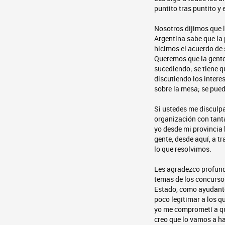
puntito tras puntito y
Nosotros dijimos que l
Argentina sabe que la 
hicimos el acuerdo de
Queremos que la gente
sucediendo; se tiene q
discutiendo los interes
sobre la mesa; se pued
Si ustedes me disculpa
organización con tanta
yo desde mi provincia 
gente, desde aquí, a t
lo que resolvimos.
Les agradezco profund
temas de los concursos
Estado, como ayudante
poco legitimar a los 
yo me comprometí a qu
creo que lo vamos a ha