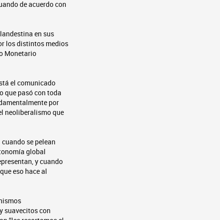
ecuando de acuerdo con
landestina en sus
r los distintos medios
do Monetario
stá el comunicado
lo que pasó con toda
undamentalmente por
el neoliberalismo que
; cuando se pelean
utonomía global
epresentan, y cuando
que eso hace al
anismos
uy suavecitos con