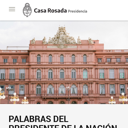
Casa
Toggle
Rosada
navigation
Presidencia
de
la
Nación
PALABRAS DEL