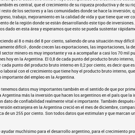
también es central, que el crecimiento de su riqueza productiva y de su r
al resto de los sectores y a las comunidades donde se hace la inversión; 
greso, trabajo, mejoramiento en la calidad de vida y que tiene que ver co
ento de la región donde se están desarrollando este tipo de inversiones.
os dado en esta área y esperamos que esto se pueda sustentar rápidam
eciendo al 8 o más del 8 por ciento, saliendo de una situación muy difíci
mente difícil-, donde crecen las exportaciones, las importaciones, la d
l sector minero es muy importante y va a acompañar a casi los 70 mil p
es hoy en la Argentina. El 0,8 de cada punto del producto bruto interno
ada punto del producto bruto interno en 0,2 por ciento, es decir que e
to laboral con el crecimiento que tiene hoy el producto bruto interno, qu
importante del empleo en la Argentina.
e tenemos datos muy importantes también en el sentido de que por prim
a Argentina más la inversión que hacen los argentinos en el país que la 
un dato de confiabilidad realmente vital e importante. También después 
versión extranjera en la Argentina creció en el mes de diciembre, compa
rca de un 255 por ciento. Son todos datos que estimulan y que marcan u
 ayudar muchísimo para el desarrollo argentino, para el crecimiento pro