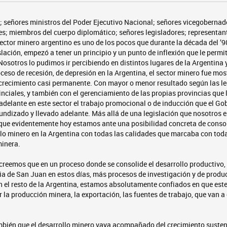
 señores ministros del Poder Ejecutivo Nacional; señores vicegobernad
es; miembros del cuerpo diplomático; señores legisladores; representant
sector minero argentino es uno de los pocos que durante la década del ’
slación, empezó a tener un principio y un punto de inflexión que le permi
 Nosotros lo pudimos ir percibiendo en distintos lugares de la Argentina 
ceso de recesión, de depresión en la Argentina, el sector minero fue mo
 crecimiento casi permanente. Con mayor o menor resultado según las le
ciales, y también con el gerenciamiento de las propias provincias que l
 adelante en este sector el trabajo promocional o de inducción que el G
fundizado y llevado adelante. Más allá de una legislación que nosotros
 que evidentemente hoy estamos ante una posibilidad concreta de consol
llo minero en la Argentina con todas las calidades que marcaba con toda
minera.
 creemos que en un proceso donde se consolide el desarrollo productiv
ia de San Juan en estos días, más procesos de investigación y de produ
 el resto de la Argentina, estamos absolutamente confiados en que este
r la producción minera, la exportación, las fuentes de trabajo, que van a
bién que el desarrollo minero vaya acompañado del crecimiento suste