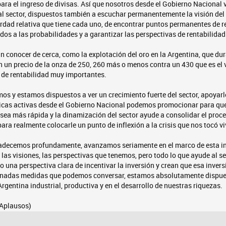
para el ingreso de divisas. Así que nosotros desde el Gobierno Nacional
l sector, dispuestos también a escuchar permanentemente la visión del s
erdad relativa que tiene cada uno, de encontrar puntos permanentes de 
os a las probabilidades y a garantizar las perspectivas de rentabilidad
n conocer de cerca, como la explotación del oro en la Argentina, que d
 un precio de la onza de 250, 260 más o menos contra un 430 que es el v
 de rentabilidad muy importantes.
os y estamos dispuestos a ver un crecimiento fuerte del sector, apoyarl
ticas activas desde el Gobierno Nacional podemos promocionar para qu
ón sea más rápida y la dinamización del sector ayude a consolidar el proc
ara realmente colocarle un punto de inflexión a la crisis que nos tocó viv
adecemos profundamente, avanzamos seriamente en el marco de esta in
las visiones, las perspectivas que tenemos, pero todo lo que ayude al s
una perspectiva clara de incentivar la inversión y crean que esa invers
inadas medidas que podemos conversar, estamos absolutamente dispue
rgentina industrial, productiva y en el desarrollo de nuestras riquezas.
(Aplausos)