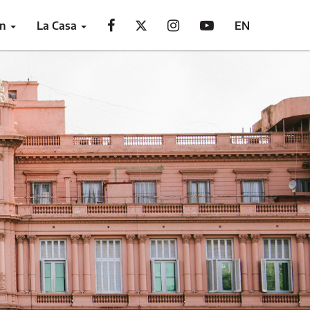
ón
La Casa
EN