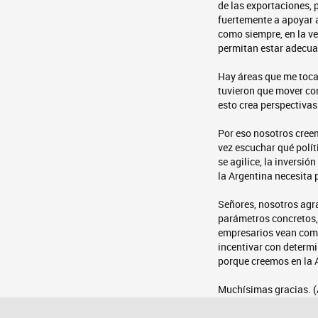
de las exportaciones, 
fuertemente a apoyar a
como siempre, en la v
permitan estar adecuad
Hay áreas que me toca
tuvieron que mover con
esto crea perspectivas
Por eso nosotros creem
vez escuchar qué polí
se agilice, la inversi
la Argentina necesita p
Señores, nosotros agr
parámetros concretos, 
empresarios vean como 
incentivar con determ
porque creemos en la A
Muchísimas gracias. 