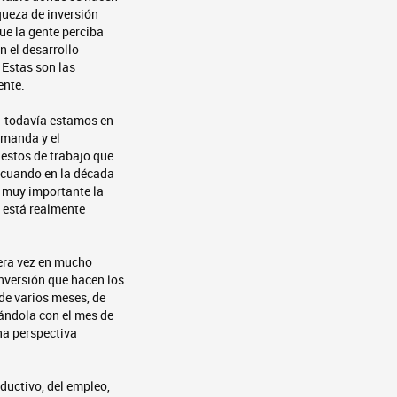
iqueza de inversión
que la gente perciba
n el desarrollo
 Estas son las
ente.
l -todavía estamos en
emanda y el
uestos de trabajo que
, cuando en la década
s muy importante la
e está realmente
era vez en mucho
inversión que hacen los
de varios meses, de
rándola con el mes de
na perspectiva
ductivo, del empleo,