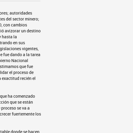
ores; autoridades
es del sector minero;
90, con cambios
tió avizorar un destino
y hasta la
strando en sus
gislaciones vigentes,
e fue dando a la tarea
obierno Nacional
 estimamos que fue
idar el proceso de
 exactitud recién el
o, que ha comenzado
cción que se están
 proceso se va a
 crecer fuertemente los
ntable donde se hacen