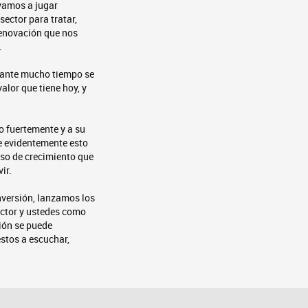
 vamos a jugar
ector para tratar,
renovación que nos
.
urante mucho tiempo se
alor que tiene hoy, y
o fuertemente y a su
e evidentemente esto
eso de crecimiento que
ir.
versión, lanzamos los
ector y ustedes como
ión se puede
stos a escuchar,