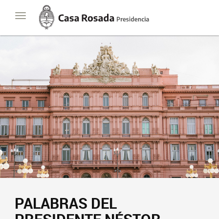
Casa
Toggle
Rosada
navigation
Presidencia
de
la
Nación
PALABRAS DEL