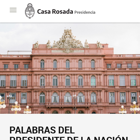
Casa
Toggle
Rosada
navigation
Presidencia
de
la
Nación
PALABRAS DEL