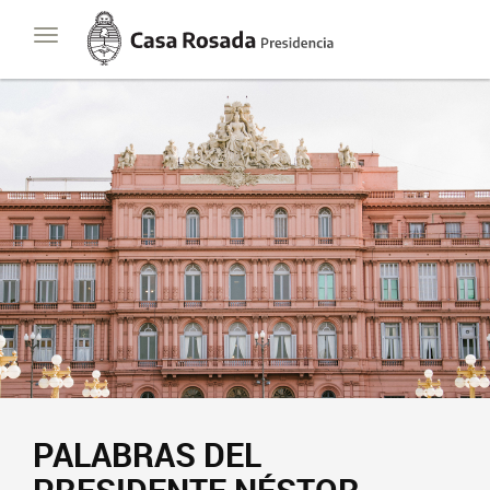
Casa
Toggle
Rosada
navigation
Presidencia
de
la
Nación
PALABRAS DEL