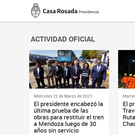
Casa
Rosada
Presidencia
de
la
Nación
ACTIVIDAD OFICIAL
Miércoles 22 de Marzo de 2023
Martes
El presidente encabezó la
El p
última prueba de las
Trav
obras para restituir el tren
Ruta
a Mendoza luego de 30
Cha
años sin servicio