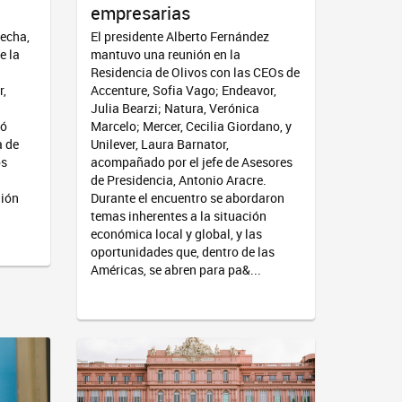
empresarias
fecha,
El presidente Alberto Fernández
e la
mantuvo una reunión en la
Residencia de Olivos con las CEOs de
r,
Accenture, Sofia Vago; Endeavor,
Julia Bearzi; Natura, Verónica
ró
Marcelo; Mercer, Cecilia Giordano, y
a de
Unilever, Laura Barnator,
os
acompañado por el jefe de Asesores
de Presidencia, Antonio Aracre.
nión
Durante el encuentro se abordaron
temas inherentes a la situación
económica local y global, y las
oportunidades que, dentro de las
Américas, se abren para pa&...