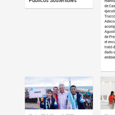
Públicos Sostenibles
mantu
de Cas
ejecut
Trucco
Adeco
acompa
Agustí
de Pre
el enc
trató 
dado 
emblem