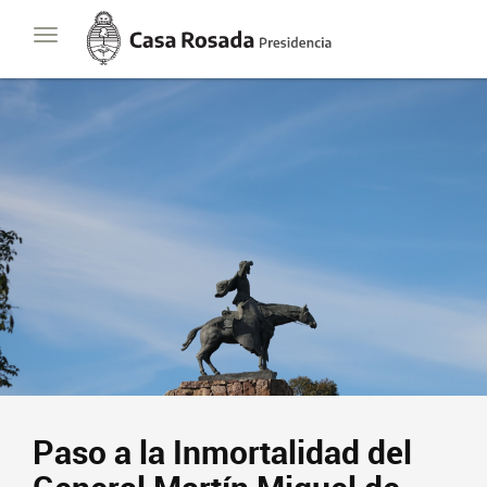
Casa
Toggle
Rosada
navigation
Presidencia
de
la
Nación
Paso a la Inmortalidad del