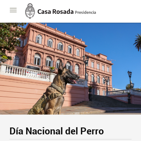
Casa
Toggle
Rosada
navigation
Presidencia
de
la
Nación
Día Nacional del Perro