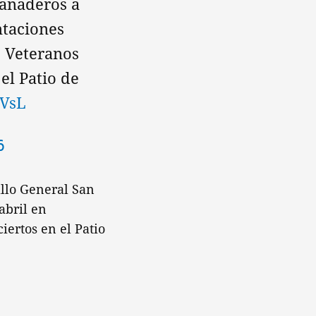
ranaderos a
ntaciones
s Veteranos
el Patio de
wVsL
6
allo General San
abril en
iertos en el Patio