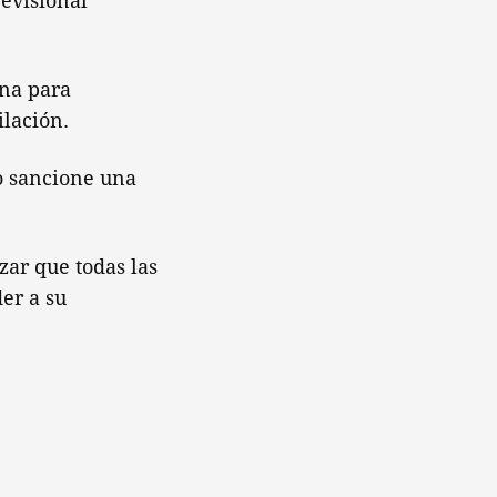
revisional
ina para
lación.
so sancione una
zar que todas las
er a su