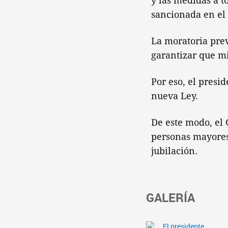
y las medidas a t
sancionada en el
La moratoria prev
garantizar que m
Por eso, el presi
nueva Ley.
De este modo, el 
personas mayores
jubilación.
GALERÍA