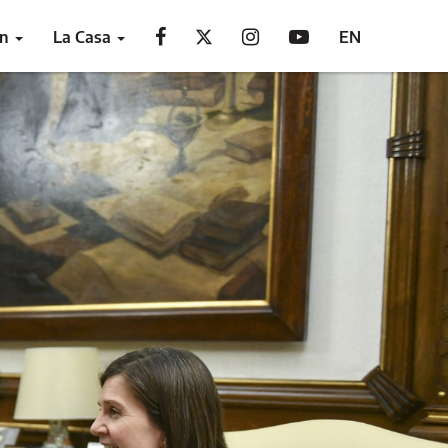
ón
La Casa
EN