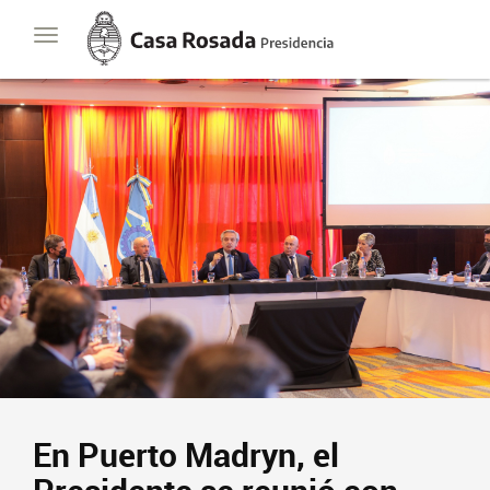
Casa
Toggle
Rosada
navigation
Presidencia
de
la
Nación
En Puerto Madryn, el