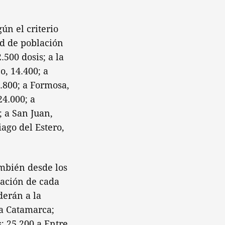
ún el criterio
ad de población
.500 dosis; a la
, 14.400; a
6.800; a Formosa,
24.000; a
; a San Juan,
iago del Estero,
ambién desde los
lación de cada
derán a la
 a Catamarca;
; 25.200 a Entre