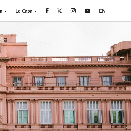
ón
La Casa
EN