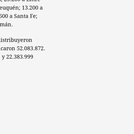
Neuquén; 13.200 a
600 a Santa Fe;
cumán.
distribuyeron
icaron 52.083.872.
 y 22.383.999