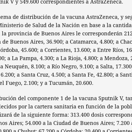
tnik V y 549.600 correspondientes a AstraZeneca.
ema de distribución de la vacuna AstraZeneca, y seg
Ministerio de Salud de la Nación en base a la cantid
 a la provincia de Buenos Aires le corresponderán 212
e Buenos Aires, 36.900; a Catamarca, 4.800; a Chaco
órdoba, 45.600; a Corrientes, 13.600; a Entre Ríos, 1
600; a La Pampa, 4.300; a La Rioja, 4.800; a Mendoza, 
a Neuquén, 8.100; a Río Negro, 9.100; a Salta, 17.300
 6.200; a Santa Cruz, 4.500; a Santa Fe, 42.800; a Sant
del Fuego, 2.100; y a Tucumán, 20.600.
ribución del componente 1 de la vacuna Sputnik V, t
ecidos por la cartera sanitaria en función de la pob
lizará de la siguiente forma: 313.400 dosis correspon
os Aires; 54.000 a la Ciudad de Buenos Aires; 7.200
0.800 a Chubut; 67.200 a Córdoba; 20.400 a Corrientes