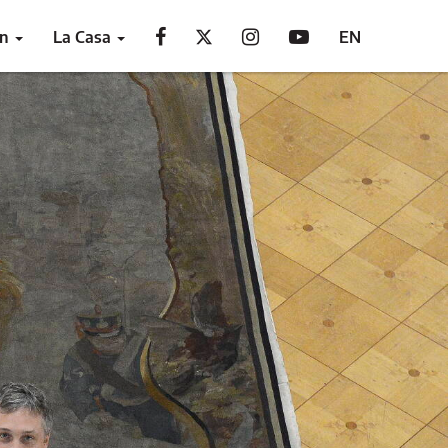
ón
La Casa
EN