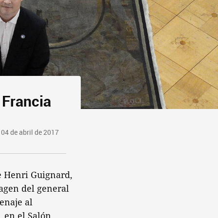
 Francia
04 de abril de 2017
e Henri Guignard,
magen del general
enaje al
 en el Salón