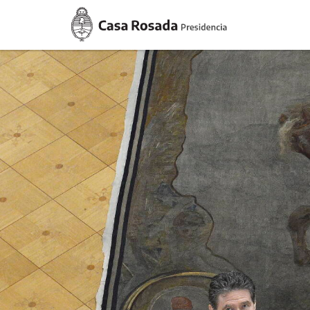
Casa
Rosada
Presidencia
de
la
Nación